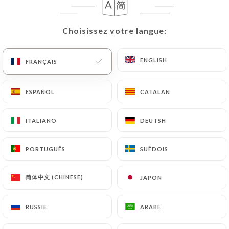
FR
MENU
Choisissez votre langue:
Choisissez votre langue:
ENGLISH
ENGLISH
FRANÇAIS
FRANÇAIS
/
ESPAÑOL
ESPAÑOL
CATALAN
CATALAN
ACCUEIL
CONTACT
Contact
ITALIANO
ITALIANO
DEUTSH
DEUTSH
PORTUGUÊS
PORTUGUÊS
SUÉDOIS
SUÉDOIS
简体中文 (CHINESE)
简体中文 (CHINESE)
JAPON
JAPON
RUSSIE
RUSSIE
ARABE
ARABE
Le Bistrot des