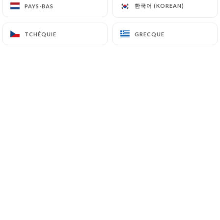
Campagnes
한국어 (KOREAN)
한국어 (KOREAN)
PAYS-BAS
PAYS-BAS
6 Rue Léopold Robert
TCHÉQUIE
TCHÉQUIE
GRECQUE
GRECQUE
75014 Paris France
+33140479127
Nom
Email