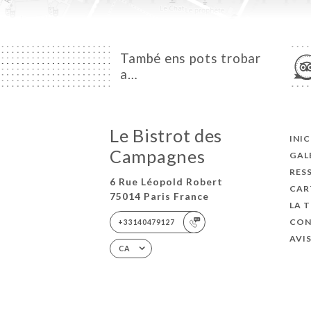
També ens pots trobar
a…
Le Bistrot des
INIC
Campagnes
GAL
RES
6 Rue Léopold Robert
CAR
75014 Paris France
LA 
CON
+33140479127
AVI
CA