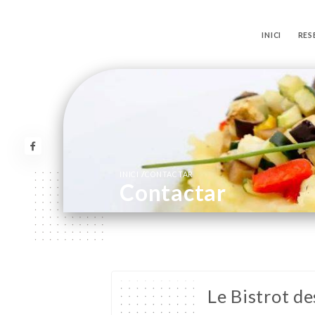
INICI
RES
/
INICI
CONTACTAR
Contactar
Le Bistrot d