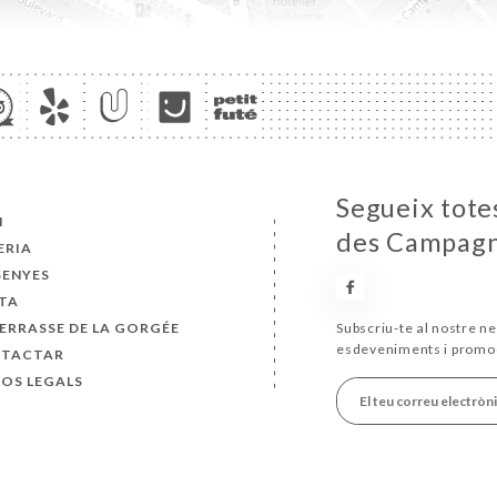
Segueix totes
I
des Campag
ERIA
SENYES
TA
TERRASSE DE LA GORGÉE
Subscriu-te al nostre ne
esdeveniments i promo
TACTAR
SOS LEGALS