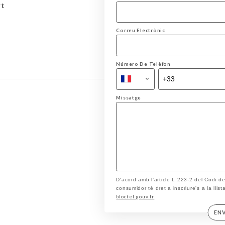
rt
Correu Electrònic
Número De Telèfon
Missatge
D'acord amb l'article L.223-2 del Codi d
consumidor té dret a inscriure's a la llis
bloctel.gouv.fr
EN