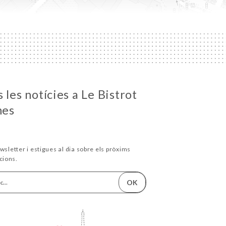
 les notícies a Le Bistrot
nes
wsletter i estigues al dia sobre els pròxims
cions.
OK