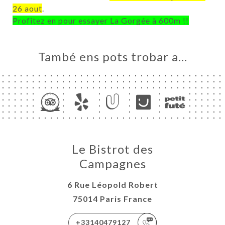
ERIA
26 aout
.
Profitez en pour essayer La Gorgée à 600m !!
ENYES
RTA
També ens pots trobar a…
SSE
ÉE
ACTAR
Le Bistrot des
Campagnes
6 Rue Léopold Robert
75014 Paris France
+33140479127